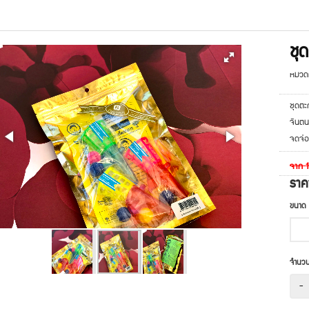
ชุ
หมวดห
ชุดตะ
จินตน
จดจ่ออ
จาก
รา
ขนาด
จำนว
-