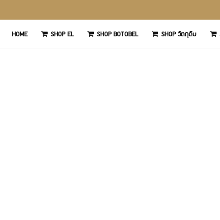
‏‏‎HOME
SHOP EL
SHOP BOTOBEL
SHOP วัตถุดิบ