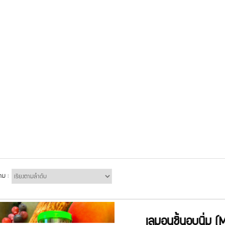
าม :
เลมอนชิ้นอบนิ่ม (