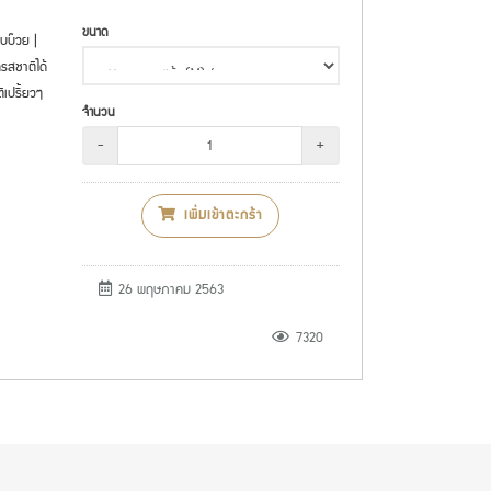
ขนาด
บบ๊วย |
รสชาติได้
ิเปรี้ยวๆ
จำนวน
-
+
เพิ่มเข้าตะกร้า
26 พฤษภาคม 2563
7320