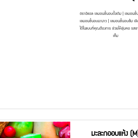
ตราอีแอล เลมอนชิ้นอบดั้งเดิม | เลมอนชิ้
เลมอนชิ้นอบมะนาว | เลมอนชิ้นอบส้ม เล
ได้ในแบบที่คุณต้องการ ช่วยให้ชุ่มคอ รสชา
เค็ม
มะละกออบแห้ง (M