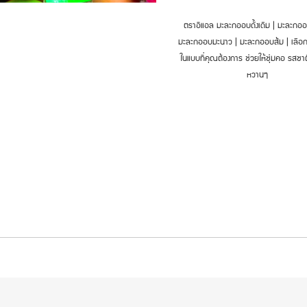
ตราอีแอล มะละกออบดั้งเดิม | มะละกออ
มะละกออบมะนาว | มะละกออบส้ม | เลือก
ในแบบที่คุณต้องการ ช่วยให้ชุ่มคอ รสชาต
หวานๆ